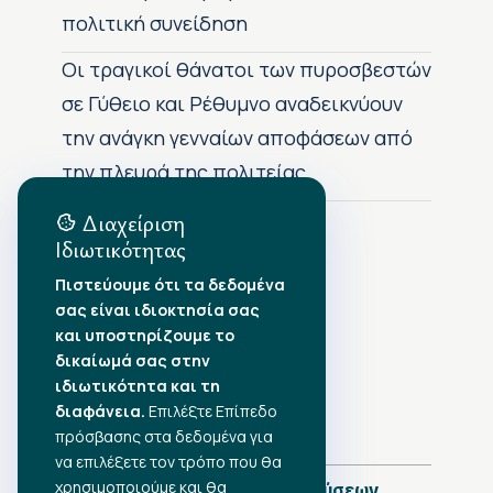
πολιτική συνείδηση
Οι τραγικοί θάνατοι των πυροσβεστών
σε Γύθειο και Ρέθυμνο αναδεικνύουν
την ανάγκη γενναίων αποφάσεων από
την πλευρά της πολιτείας
Διαχείριση
Ιδιωτικότητας
Αρχείο Δημοσιεύσεων
Πιστεύουμε ότι τα δεδομένα
σας είναι ιδιοκτησία σας
Αύγουστος 2026
•
και υποστηρίζουμε το
Ιούλιος 2026
•
δικαίωμά σας στην
Ιούνιος 2026
•
ιδιωτικότητα και τη
Μάιος 2026
•
Απρίλιος 2026
•
διαφάνεια.
Επιλέξτε Επίπεδο
Μάρτιος 2026
•
πρόσβασης στα δεδομένα για
να επιλέξετε τον τρόπο που θα
χρησιμοποιούμε και θα
Πλήρες Ημερολόγιο Δημοσιεύσεων