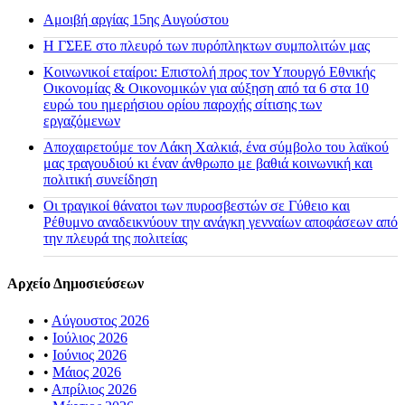
Αμοιβή αργίας 15ης Αυγούστου
H ΓΣΕΕ στο πλευρό των πυρόπληκτων συμπολιτών μας
Κοινωνικοί εταίροι: Επιστολή προς τον Υπουργό Εθνικής
Οικονομίας & Οικονομικών για αύξηση από τα 6 στα 10
ευρώ του ημερήσιου ορίου παροχής σίτισης των
εργαζόμενων
Αποχαιρετούμε τον Λάκη Χαλκιά, ένα σύμβολο του λαϊκού
μας τραγουδιού κι έναν άνθρωπο με βαθιά κοινωνική και
πολιτική συνείδηση
Οι τραγικοί θάνατοι των πυροσβεστών σε Γύθειο και
Ρέθυμνο αναδεικνύουν την ανάγκη γενναίων αποφάσεων από
την πλευρά της πολιτείας
Αρχείο Δημοσιεύσεων
•
Αύγουστος 2026
•
Ιούλιος 2026
•
Ιούνιος 2026
•
Μάιος 2026
•
Απρίλιος 2026