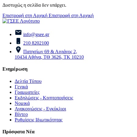
Δυστυχώς η σελίδα δεν υπάρχει.
Επιστροφή στη Αρχική
Επιστροφή στη Αρχική
info@gsee.gr
210 8202100
Πατησίων 69 & Αινιάνος 2,
10434 Αθήνα, ΤΘ 3626, ΤΚ 10210
Ενημέρωση
Δελτία Τύπου
Γενικά
Γραμματείες
Εκδηλώσεις - Κινητοποιήσεις
Νομικά
Ανακοινώσεις - Εγκύκλιοι
Βίντεο
Ρυθμίσεις Ιδιωτικότητας
Πρόσφατα Νέα