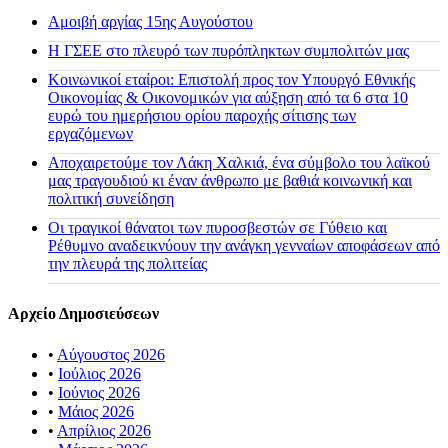
Αμοιβή αργίας 15ης Αυγούστου
H ΓΣΕΕ στο πλευρό των πυρόπληκτων συμπολιτών μας
Κοινωνικοί εταίροι: Επιστολή προς τον Υπουργό Εθνικής
Οικονομίας & Οικονομικών για αύξηση από τα 6 στα 10
ευρώ του ημερήσιου ορίου παροχής σίτισης των
εργαζόμενων
Αποχαιρετούμε τον Λάκη Χαλκιά, ένα σύμβολο του λαϊκού
μας τραγουδιού κι έναν άνθρωπο με βαθιά κοινωνική και
πολιτική συνείδηση
Οι τραγικοί θάνατοι των πυροσβεστών σε Γύθειο και
Ρέθυμνο αναδεικνύουν την ανάγκη γενναίων αποφάσεων από
την πλευρά της πολιτείας
Αρχείο Δημοσιεύσεων
•
Αύγουστος 2026
•
Ιούλιος 2026
•
Ιούνιος 2026
•
Μάιος 2026
•
Απρίλιος 2026