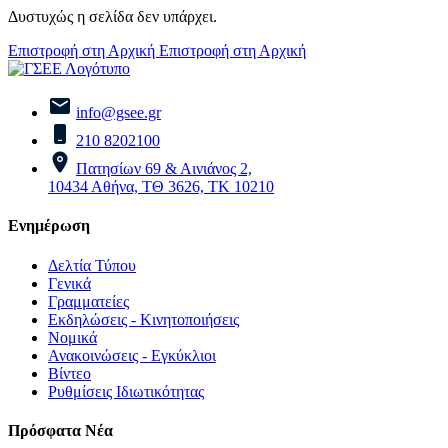
Δυστυχώς η σελίδα δεν υπάρχει.
Επιστροφή στη Αρχική
Επιστροφή στη Αρχική
info@gsee.gr
210 8202100
Πατησίων 69 & Αινιάνος 2,
10434 Αθήνα, ΤΘ 3626, ΤΚ 10210
Ενημέρωση
Δελτία Τύπου
Γενικά
Γραμματείες
Εκδηλώσεις - Κινητοποιήσεις
Νομικά
Ανακοινώσεις - Εγκύκλιοι
Βίντεο
Ρυθμίσεις Ιδιωτικότητας
Πρόσφατα Νέα