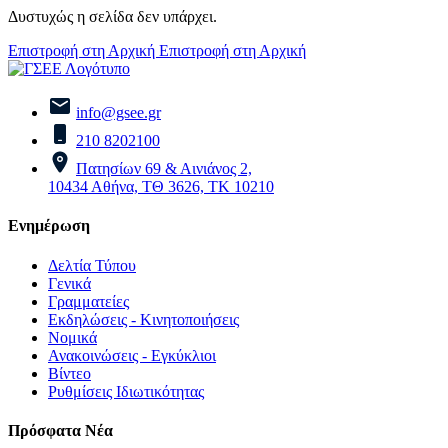
Δυστυχώς η σελίδα δεν υπάρχει.
Επιστροφή στη Αρχική
Επιστροφή στη Αρχική
info@gsee.gr
210 8202100
Πατησίων 69 & Αινιάνος 2,
10434 Αθήνα, ΤΘ 3626, ΤΚ 10210
Ενημέρωση
Δελτία Τύπου
Γενικά
Γραμματείες
Εκδηλώσεις - Κινητοποιήσεις
Νομικά
Ανακοινώσεις - Εγκύκλιοι
Βίντεο
Ρυθμίσεις Ιδιωτικότητας
Πρόσφατα Νέα