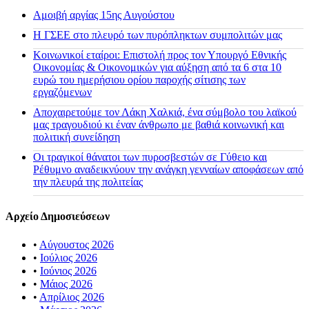
Αμοιβή αργίας 15ης Αυγούστου
H ΓΣΕΕ στο πλευρό των πυρόπληκτων συμπολιτών μας
Κοινωνικοί εταίροι: Επιστολή προς τον Υπουργό Εθνικής
Οικονομίας & Οικονομικών για αύξηση από τα 6 στα 10
ευρώ του ημερήσιου ορίου παροχής σίτισης των
εργαζόμενων
Αποχαιρετούμε τον Λάκη Χαλκιά, ένα σύμβολο του λαϊκού
μας τραγουδιού κι έναν άνθρωπο με βαθιά κοινωνική και
πολιτική συνείδηση
Οι τραγικοί θάνατοι των πυροσβεστών σε Γύθειο και
Ρέθυμνο αναδεικνύουν την ανάγκη γενναίων αποφάσεων από
την πλευρά της πολιτείας
Αρχείο Δημοσιεύσεων
•
Αύγουστος 2026
•
Ιούλιος 2026
•
Ιούνιος 2026
•
Μάιος 2026
•
Απρίλιος 2026