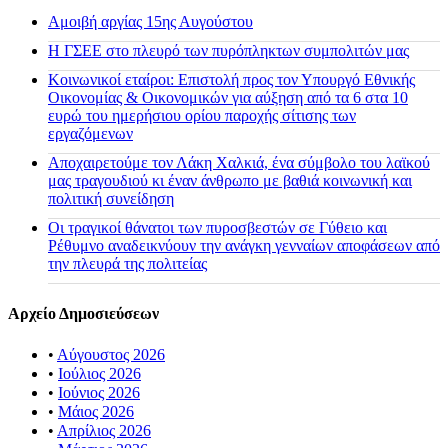
Αμοιβή αργίας 15ης Αυγούστου
H ΓΣΕΕ στο πλευρό των πυρόπληκτων συμπολιτών μας
Κοινωνικοί εταίροι: Επιστολή προς τον Υπουργό Εθνικής
Οικονομίας & Οικονομικών για αύξηση από τα 6 στα 10
ευρώ του ημερήσιου ορίου παροχής σίτισης των
εργαζόμενων
Αποχαιρετούμε τον Λάκη Χαλκιά, ένα σύμβολο του λαϊκού
μας τραγουδιού κι έναν άνθρωπο με βαθιά κοινωνική και
πολιτική συνείδηση
Οι τραγικοί θάνατοι των πυροσβεστών σε Γύθειο και
Ρέθυμνο αναδεικνύουν την ανάγκη γενναίων αποφάσεων από
την πλευρά της πολιτείας
Αρχείο Δημοσιεύσεων
•
Αύγουστος 2026
•
Ιούλιος 2026
•
Ιούνιος 2026
•
Μάιος 2026
•
Απρίλιος 2026