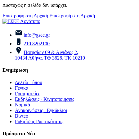
Δυστυχώς η σελίδα δεν υπάρχει.
Επιστροφή στη Αρχική
Επιστροφή στη Αρχική
info@gsee.gr
210 8202100
Πατησίων 69 & Αινιάνος 2,
10434 Αθήνα, ΤΘ 3626, ΤΚ 10210
Ενημέρωση
Δελτία Τύπου
Γενικά
Γραμματείες
Εκδηλώσεις - Κινητοποιήσεις
Νομικά
Ανακοινώσεις - Εγκύκλιοι
Βίντεο
Ρυθμίσεις Ιδιωτικότητας
Πρόσφατα Νέα