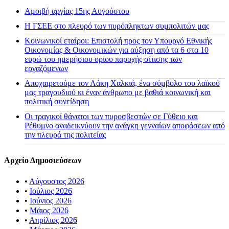
Αμοιβή αργίας 15ης Αυγούστου
H ΓΣΕΕ στο πλευρό των πυρόπληκτων συμπολιτών μας
Κοινωνικοί εταίροι: Επιστολή προς τον Υπουργό Εθνικής
Οικονομίας & Οικονομικών για αύξηση από τα 6 στα 10
ευρώ του ημερήσιου ορίου παροχής σίτισης των
εργαζόμενων
Αποχαιρετούμε τον Λάκη Χαλκιά, ένα σύμβολο του λαϊκού
μας τραγουδιού κι έναν άνθρωπο με βαθιά κοινωνική και
πολιτική συνείδηση
Οι τραγικοί θάνατοι των πυροσβεστών σε Γύθειο και
Ρέθυμνο αναδεικνύουν την ανάγκη γενναίων αποφάσεων από
την πλευρά της πολιτείας
Αρχείο Δημοσιεύσεων
•
Αύγουστος 2026
•
Ιούλιος 2026
•
Ιούνιος 2026
•
Μάιος 2026
•
Απρίλιος 2026