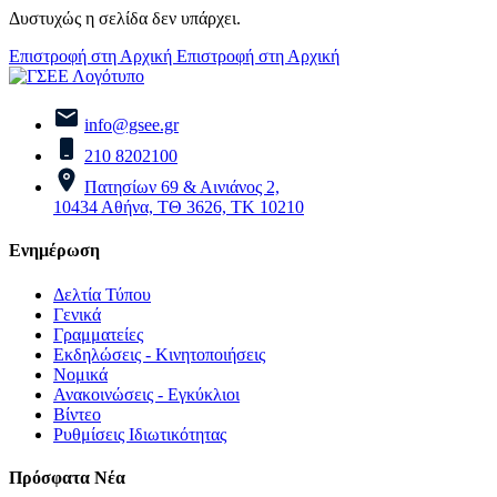
Δυστυχώς η σελίδα δεν υπάρχει.
Επιστροφή στη Αρχική
Επιστροφή στη Αρχική
info@gsee.gr
210 8202100
Πατησίων 69 & Αινιάνος 2,
10434 Αθήνα, ΤΘ 3626, ΤΚ 10210
Ενημέρωση
Δελτία Τύπου
Γενικά
Γραμματείες
Εκδηλώσεις - Κινητοποιήσεις
Νομικά
Ανακοινώσεις - Εγκύκλιοι
Βίντεο
Ρυθμίσεις Ιδιωτικότητας
Πρόσφατα Νέα