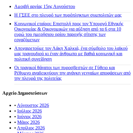
Αμοιβή αργίας 15ης Αυγούστου
H ΓΣΕΕ στο πλευρό των πυρόπληκτων συμπολιτών μας
Κοινωνικοί εταίροι: Επιστολή προς τον Υπουργό Εθνικής
Οικονομίας & Οικονομικών για αύξηση από τα 6 στα 10
ευρώ του ημερήσιου ορίου παροχής σίτισης των
εργαζόμενων
Αποχαιρετούμε τον Λάκη Χαλκιά, ένα σύμβολο του λαϊκού
μας τραγουδιού κι έναν άνθρωπο με βαθιά κοινωνική και
πολιτική συνείδηση
Οι τραγικοί θάνατοι των πυροσβεστών σε Γύθειο και
Ρέθυμνο αναδεικνύουν την ανάγκη γενναίων αποφάσεων από
την πλευρά της πολιτείας
Αρχείο Δημοσιεύσεων
•
Αύγουστος 2026
•
Ιούλιος 2026
•
Ιούνιος 2026
•
Μάιος 2026
•
Απρίλιος 2026