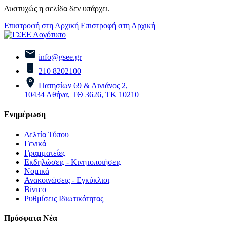
Δυστυχώς η σελίδα δεν υπάρχει.
Επιστροφή στη Αρχική
Επιστροφή στη Αρχική
info@gsee.gr
210 8202100
Πατησίων 69 & Αινιάνος 2,
10434 Αθήνα, ΤΘ 3626, ΤΚ 10210
Ενημέρωση
Δελτία Τύπου
Γενικά
Γραμματείες
Εκδηλώσεις - Κινητοποιήσεις
Νομικά
Ανακοινώσεις - Εγκύκλιοι
Βίντεο
Ρυθμίσεις Ιδιωτικότητας
Πρόσφατα Νέα