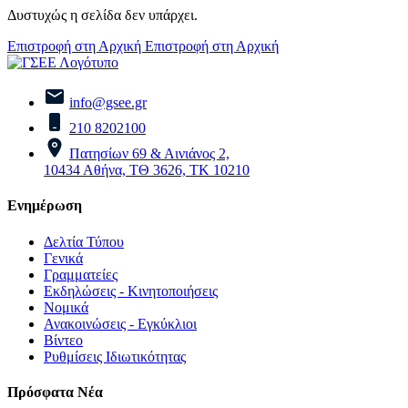
Δυστυχώς η σελίδα δεν υπάρχει.
Επιστροφή στη Αρχική
Επιστροφή στη Αρχική
info@gsee.gr
210 8202100
Πατησίων 69 & Αινιάνος 2,
10434 Αθήνα, ΤΘ 3626, ΤΚ 10210
Ενημέρωση
Δελτία Τύπου
Γενικά
Γραμματείες
Εκδηλώσεις - Κινητοποιήσεις
Νομικά
Ανακοινώσεις - Εγκύκλιοι
Βίντεο
Ρυθμίσεις Ιδιωτικότητας
Πρόσφατα Νέα