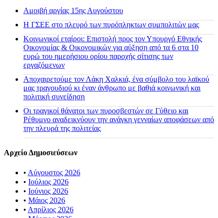
Αμοιβή αργίας 15ης Αυγούστου
H ΓΣΕΕ στο πλευρό των πυρόπληκτων συμπολιτών μας
Κοινωνικοί εταίροι: Επιστολή προς τον Υπουργό Εθνικής
Οικονομίας & Οικονομικών για αύξηση από τα 6 στα 10
ευρώ του ημερήσιου ορίου παροχής σίτισης των
εργαζόμενων
Αποχαιρετούμε τον Λάκη Χαλκιά, ένα σύμβολο του λαϊκού
μας τραγουδιού κι έναν άνθρωπο με βαθιά κοινωνική και
πολιτική συνείδηση
Οι τραγικοί θάνατοι των πυροσβεστών σε Γύθειο και
Ρέθυμνο αναδεικνύουν την ανάγκη γενναίων αποφάσεων από
την πλευρά της πολιτείας
Αρχείο Δημοσιεύσεων
•
Αύγουστος 2026
•
Ιούλιος 2026
•
Ιούνιος 2026
•
Μάιος 2026
•
Απρίλιος 2026