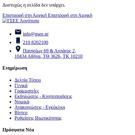
Δυστυχώς η σελίδα δεν υπάρχει.
Επιστροφή στη Αρχική
Επιστροφή στη Αρχική
info@gsee.gr
210 8202100
Πατησίων 69 & Αινιάνος 2,
10434 Αθήνα, ΤΘ 3626, ΤΚ 10210
Ενημέρωση
Δελτία Τύπου
Γενικά
Γραμματείες
Εκδηλώσεις - Κινητοποιήσεις
Νομικά
Ανακοινώσεις - Εγκύκλιοι
Βίντεο
Ρυθμίσεις Ιδιωτικότητας
Πρόσφατα Νέα