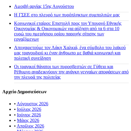
Αμοιβή αργίας 15ης Αυγούστου
H ΓΣΕΕ στο πλευρό των πυρόπληκτων συμπολιτών μας
Κοινωνικοί εταίροι: Επιστολή προς τον Υπουργό Εθνικής
Οικονομίας & Οικονομικών για αύξηση από τα 6 στα 10
ευρώ του ημερήσιου ορίου παροχής σίτισης των
εργαζόμενων
Αποχαιρετούμε τον Λάκη Χαλκιά, ένα σύμβολο του λαϊκού
μας τραγουδιού κι έναν άνθρωπο με βαθιά κοινωνική και
πολιτική συνείδηση
Οι τραγικοί θάνατοι των πυροσβεστών σε Γύθειο και
Ρέθυμνο αναδεικνύουν την ανάγκη γενναίων αποφάσεων από
την πλευρά της πολιτείας
Αρχείο Δημοσιεύσεων
•
Αύγουστος 2026
•
Ιούλιος 2026
•
Ιούνιος 2026
•
Μάιος 2026
•
Απρίλιος 2026