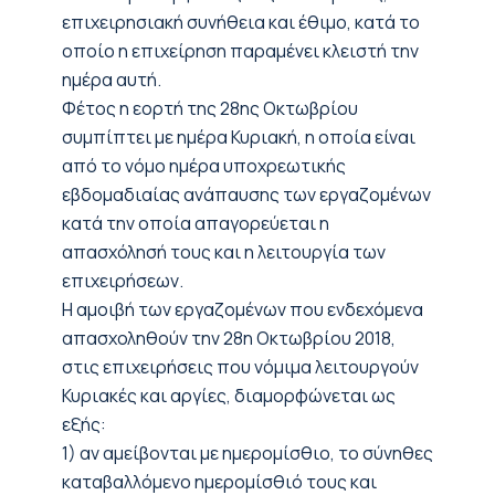
επιχειρησιακή συνήθεια και έθιμο, κατά το
οποίο η επιχείρηση παραμένει κλειστή την
ημέρα αυτή.
Φέτος η εορτή της 28
ης
Οκτωβρίου
συμπίπτει με ημέρα
Κυριακή,
η οποία είναι
από το νόμο ημέρα υποχρεωτικής
εβδομαδιαίας ανάπαυσης των εργαζομένων
κατά την οποία απαγορεύεται η
απασχόλησή τους και η λειτουργία των
επιχειρήσεων.
Η αμοιβή των εργαζομένων που ενδεχόμενα
απασχοληθούν την 28
η
Οκτωβρίου 2018,
στις επιχειρήσεις που νόμιμα λειτουργούν
Κυριακές και αργίες
, διαμορφώνεται ως
εξής:
1)
αν αμείβονται με ημερομίσθιο
, το σύνηθες
καταβαλλόμενο ημερομίσθιό τους και