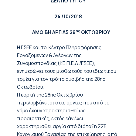
ΔΕΛΤΙΟ ΤΥΠΟΥ
24
/10/2018
ης
ΑΜΟΙΒΗ ΑΡΓΙΑΣ 28
ΟΚΤΩΒΡΙΟΥ
H ΓΣΕΕ και το Κέντρο Πληροφόρησης
Εργαζομένων & Ανέργων της
Συνομοσπονδίας (ΚΕ.Π.Ε.Α./ΓΣΕΕ),
ενημερώνει τους μισθωτούς του ιδιωτικού
τομέα για τον τρόπο αμοιβής
της
28
ης
Οκτωβρίου.
Η εορτή
της 28ης Οκτωβρίου
περιλαμβάνεται στις αργίες που από το
νόμο έχου
ν χαρακτηρισθεί ως
προαιρετικές, εκτός εάν
έχει
χαρακτηρισθεί αργία από διάταξη ΣΣΕ,
Κανονισμού Εργασίας της επιχείρησης, από