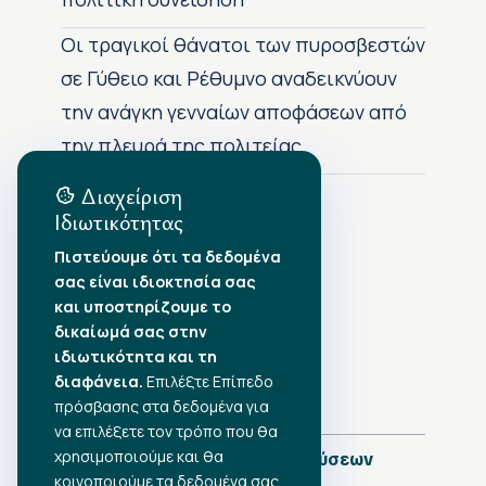
Οι τραγικοί θάνατοι των πυροσβεστών
σε Γύθειο και Ρέθυμνο αναδεικνύουν
την ανάγκη γενναίων αποφάσεων από
την πλευρά της πολιτείας
Διαχείριση
Ιδιωτικότητας
Αρχείο Δημοσιεύσεων
Πιστεύουμε ότι τα δεδομένα
σας είναι ιδιοκτησία σας
Αύγουστος 2026
•
και υποστηρίζουμε το
Ιούλιος 2026
•
δικαίωμά σας στην
Ιούνιος 2026
•
ιδιωτικότητα και τη
Μάιος 2026
•
Απρίλιος 2026
•
διαφάνεια.
Επιλέξτε Επίπεδο
Μάρτιος 2026
•
πρόσβασης στα δεδομένα για
να επιλέξετε τον τρόπο που θα
χρησιμοποιούμε και θα
Πλήρες Ημερολόγιο Δημοσιεύσεων
κοινοποιούμε τα δεδομένα σας.