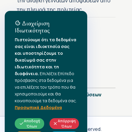
την ανάγκη γενναίων αποφάσεων από
την πλευρά της πολιτείας
Διαχείριση
Ιδιωτικότητας
Αρχείο Δημοσιεύσεων
Πιστεύουμε ότι τα δεδομένα
σας είναι ιδιοκτησία σας
Αύγουστος 2026
•
και υποστηρίζουμε το
Ιούλιος 2026
•
δικαίωμά σας στην
Ιούνιος 2026
•
ιδιωτικότητα και τη
Μάιος 2026
•
Απρίλιος 2026
διαφάνεια.
•
Επιλέξτε Επίπεδο
Μάρτιος 2026
•
πρόσβασης στα δεδομένα για
να επιλέξετε τον τρόπο που θα
χρησιμοποιούμε και θα
Πλήρες Ημερολόγιο Δημοσιεύσεων
κοινοποιούμε τα δεδομένα σας.
Προσωπικά Δεδομένα
Αποδοχή
Απόρριψη
Όλων
Όλων
Γ.Σ.Ε.Ε
© 2026 All rights reserved.