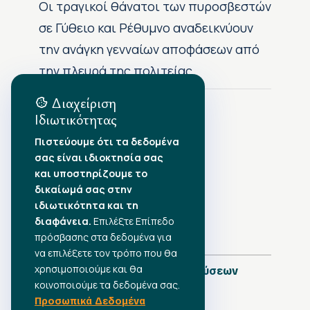
Οι τραγικοί θάνατοι των πυροσβεστών
σε Γύθειο και Ρέθυμνο αναδεικνύουν
την ανάγκη γενναίων αποφάσεων από
την πλευρά της πολιτείας
Διαχείριση
Ιδιωτικότητας
Αρχείο Δημοσιεύσεων
Πιστεύουμε ότι τα δεδομένα
σας είναι ιδιοκτησία σας
Αύγουστος 2026
•
και υποστηρίζουμε το
Ιούλιος 2026
•
δικαίωμά σας στην
Ιούνιος 2026
•
ιδιωτικότητα και τη
Μάιος 2026
•
Απρίλιος 2026
διαφάνεια.
•
Επιλέξτε Επίπεδο
Μάρτιος 2026
•
πρόσβασης στα δεδομένα για
να επιλέξετε τον τρόπο που θα
χρησιμοποιούμε και θα
Πλήρες Ημερολόγιο Δημοσιεύσεων
κοινοποιούμε τα δεδομένα σας.
Προσωπικά Δεδομένα