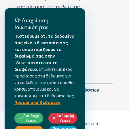
την πλευρά της πολιτείας
Διαχείριση
Ιδιωτικότητας
Αρχείο Δημοσιεύσεων
Πιστεύουμε ότι τα δεδομένα
σας είναι ιδιοκτησία σας
Αύγουστος 2026
•
και υποστηρίζουμε το
Ιούλιος 2026
•
δικαίωμά σας στην
Ιούνιος 2026
•
ιδιωτικότητα και τη
Μάιος 2026
•
Απρίλιος 2026
•
διαφάνεια.
Επιλέξτε Επίπεδο
Μάρτιος 2026
•
πρόσβασης στα δεδομένα για
να επιλέξετε τον τρόπο που θα
χρησιμοποιούμε και θα
Πλήρες Ημερολόγιο Δημοσιεύσεων
κοινοποιούμε τα δεδομένα σας.
Προσωπικά Δεδομένα
Αποδοχή
Απόρριψη
Όλων
Όλων
Γ.Σ.Ε.Ε
© 2026 All rights reserved.
Περισσότερες