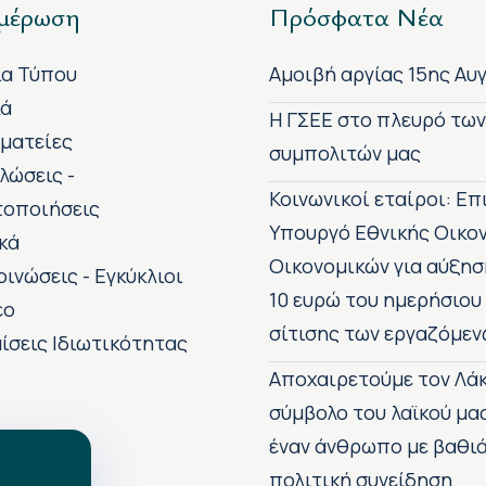
μέρωση
Πρόσφατα Νέα
ία Τύπου
Αμοιβή αργίας 15ης Αυ
κά
H ΓΣΕΕ στο πλευρό τω
ματείες
συμπολιτών μας
λώσεις -
Κοινωνικοί εταίροι: Ε
τοποιήσεις
Υπουργό Εθνικής Οικο
κά
Οικονομικών για αύξησ
οινώσεις - Εγκύκλιοι
10 ευρώ του ημερήσιου
εο
σίτισης των εργαζόμεν
ίσεις Ιδιωτικότητας
Αποχαιρετούμε τον Λάκ
σύμβολο του λαϊκού μα
έναν άνθρωπο με βαθιά
πολιτική συνείδηση