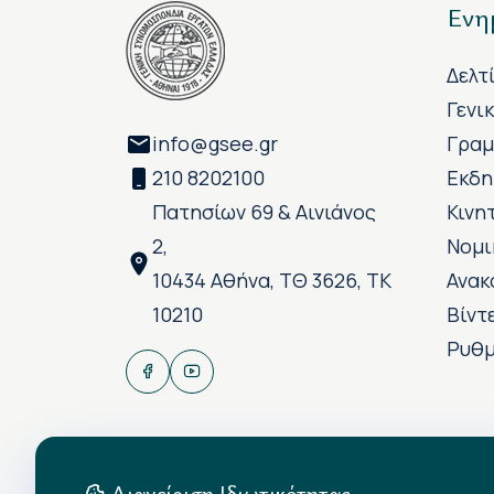
Ενη
Δελτ
Γενι
info@gsee.gr
Γραμ
210 8202100
Εκδη
Πατησίων 69 & Αινιάνος
Κινη
2,
Νομι
10434 Αθήνα, ΤΘ 3626, ΤΚ
Ανακ
10210
Βίντ
Ρυθμ
Διαχείριση Ιδιωτικότητας