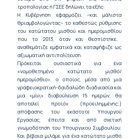
τροπολογίας η ΓΣΕΕ δηλώνει τα εξής:
Η Κυβέρνηση εφαρμόζει
–
και μάλιστα
θριαμβολογώντας
–
το καθεστώς
ρύθμισης
του κατώτατου μισθού
και ημερομισθίου
που τ
ο 2013,
όταν και
θεσπίστηκε,
αναθεμάτιζε εμφατικά και καταψήφιζε ως
αξιωματική αντιπολίτευση.
Πρόκειται
ουσιαστικά
για
ένα
«νομοθετημένο κατώτατο μισθό
/
ημερομίσθιο
»
, ο
οποίο
ς
, μέσα από μια
γραφειοκρατική-δαιδαλώδη διαδικασία και
μια «μίνι» διαβούλευση 15 ημερών, θα
αποτελεί προϊόν
(προειλημμένης
;
)
απόφασης του εκάστοτε Υπουργού
Εργασίας
,
έπειτα και από σχετική
γνωμοδότηση του Υπουργικού Συμβουλίου.
Και βέβαια μιλάμε για ένα κατώτατο μισθό