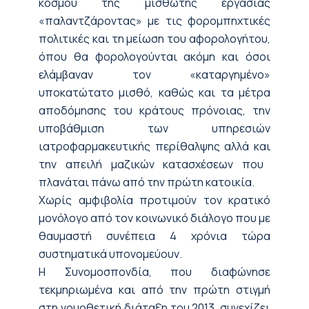
κόσμου της μισθωτής εργασίας
«
παλαντζάροντας
»
με τις φορομπηχτικές
πολιτικές και τη μείωση του αφορολογήτου,
όπου θα φορολογούνται ακόμη και όσοι
ελάμβαναν τον «καταργημένο»
υποκατώτατο μισθό, καθώς και
τα μέτρα
αποδόμησης του κράτους πρόνοιας,
την
υποβάθμιση των υπηρεσιώ
ν
ιατροφαρμακευτικής περίθαλψης αλλά και
την απειλή μαζικών κατασχέσεων που
πλανάται πάνω από την πρώτη κατοικία.
Χωρίς αμφιβολία προτιμούν τον κρατικό
μονόλογο από τον κοινωνικό διάλογο που με
θαυμαστή συνέπεια 4 χρόνια τώρα
συστηματικά υπονομεύουν.
Η Συνομοσπονδία, που διαφώνησε
τεκμηριωμένα και
από
την πρώτη στιγμή
στη νομοθετική διάταξη του 2013
,
συνεχίζει