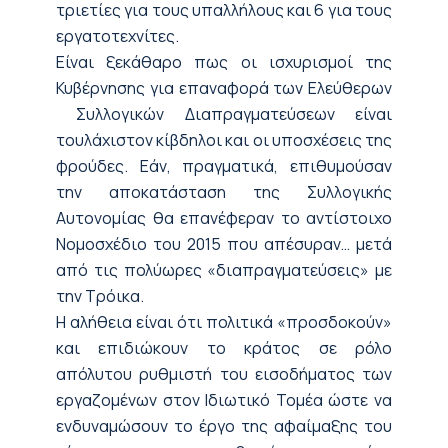
τριετίες για τους υπαλλήλους και 6 για τους
εργατοτεχνίτες.
Είναι ξεκάθαρο πως οι ισχυρισμοί της
Κυβέρνησης για επαναφορά των Ελεύθερων
Συλλογικών
Διαπραγματεύσεων
είναι
τουλάχιστον κίβδηλοι και οι υποσχέσεις τ
ης
φρούδες. Εάν, πραγματικά, επιθυμούσαν
την αποκατάσταση της Συλλογικής
Αυτονομίας θα επανέφεραν το αντίστοιχο
Νομοσχέδιο του 2015 που α
πέσυραν… μετά
από τις πολύωρες «
διαπραγματεύσεις» με
την Τρόικα.
Η αλήθεια είναι ότι
πολιτικά
«προσδοκούν»
και επιδιώκουν το κράτος
σε ρόλο
απόλυτο
υ
ρυθμιστή
του εισοδήματος των
εργαζομένων στον Ιδιωτικό Τομέα ώστε
να
ενδυναμώσουν το έργο της αφαίμαξης του