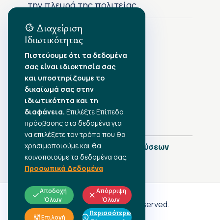
την πλευρά της πολιτείας
Διαχείριση
Ιδιωτικότητας
Αρχείο Δημοσιεύσεων
Πιστεύουμε ότι τα δεδομένα
σας είναι ιδιοκτησία σας
Αύγουστος 2026
•
και υποστηρίζουμε το
Ιούλιος 2026
•
δικαίωμά σας στην
Ιούνιος 2026
•
ιδιωτικότητα και τη
Μάιος 2026
•
Απρίλιος 2026
διαφάνεια.
•
Επιλέξτε Επίπεδο
Μάρτιος 2026
•
πρόσβασης στα δεδομένα για
να επιλέξετε τον τρόπο που θα
χρησιμοποιούμε και θα
Πλήρες Ημερολόγιο Δημοσιεύσεων
κοινοποιούμε τα δεδομένα σας.
Προσωπικά Δεδομένα
Αποδοχή
Απόρριψη
Όλων
Όλων
Γ.Σ.Ε.Ε
© 2026 All rights reserved.
Περισσότερες
ΠΡΟΣΩΠΙΚΑ ΔΕΔΟΜΕΝΑ
Επιλογή