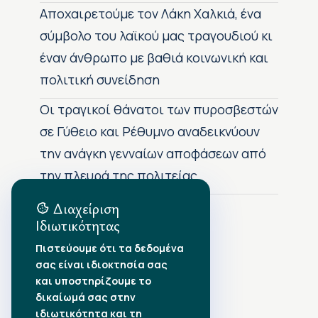
Αποχαιρετούμε τον Λάκη Χαλκιά, ένα
σύμβολο του λαϊκού μας τραγουδιού κι
έναν άνθρωπο με βαθιά κοινωνική και
πολιτική συνείδηση
Οι τραγικοί θάνατοι των πυροσβεστών
σε Γύθειο και Ρέθυμνο αναδεικνύουν
την ανάγκη γενναίων αποφάσεων από
την πλευρά της πολιτείας
Διαχείριση
Ιδιωτικότητας
Αρχείο Δημοσιεύσεων
Πιστεύουμε ότι τα δεδομένα
σας είναι ιδιοκτησία σας
Αύγουστος 2026
•
και υποστηρίζουμε το
Ιούλιος 2026
•
δικαίωμά σας στην
Ιούνιος 2026
•
ιδιωτικότητα και τη
Μάιος 2026
•