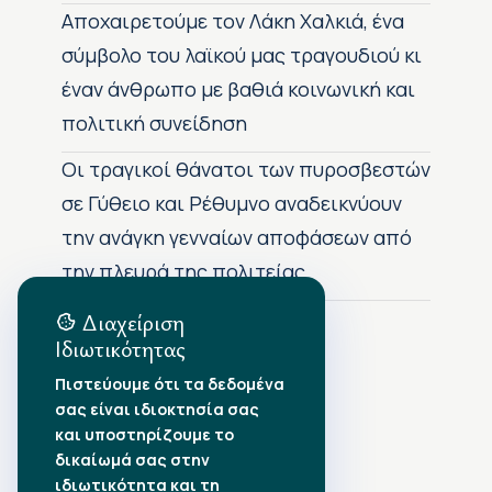
Αποχαιρετούμε τον Λάκη Χαλκιά, ένα
σύμβολο του λαϊκού μας τραγουδιού κι
έναν άνθρωπο με βαθιά κοινωνική και
πολιτική συνείδηση
Οι τραγικοί θάνατοι των πυροσβεστών
σε Γύθειο και Ρέθυμνο αναδεικνύουν
την ανάγκη γενναίων αποφάσεων από
την πλευρά της πολιτείας
Διαχείριση
Ιδιωτικότητας
Αρχείο Δημοσιεύσεων
Πιστεύουμε ότι τα δεδομένα
σας είναι ιδιοκτησία σας
Αύγουστος 2026
•
και υποστηρίζουμε το
Ιούλιος 2026
•
δικαίωμά σας στην
Ιούνιος 2026
•
ιδιωτικότητα και τη
Μάιος 2026
•