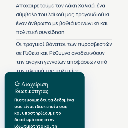
Αποχαιρετούμε τον Λάκη Χαλκιά, ένα
σύμβολο του λαϊκού μας τραγουδιού κι
έναν άνθρωπο με βαθιά κοινωνική και
πολιτική συνείδηση
Οι τραγικοί θάνατοι των πυροσβεστών
σε Γύθειο και Ρέθυμνο αναδεικνύουν
την ανάγκη γενναίων αποφάσεων από
την πλευρά της πολιτείας
Διαχείριση
Ιδιωτικότητας
Αρχείο Δημοσιεύσεων
Πιστεύουμε ότι τα δεδομένα
σας είναι ιδιοκτησία σας
Αύγουστος 2026
•
και υποστηρίζουμε το
Ιούλιος 2026
•
δικαίωμά σας στην
Ιούνιος 2026
•
ιδιωτικότητα και τη
Μάιος 2026
•