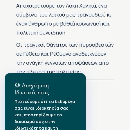
Αποχαιρετούμε τον Λάκη Χαλκιά, ένα
σύμβολο του λαϊκού μας τραγουδιού κι
έναν άνθρωπο με βαθιά κοινωνική και
πολιτική συνείδηση
Οι τραγικοί θάνατοι των πυροσβεστών
σε Γύθειο και Ρέθυμνο αναδεικνύουν
την ανάγκη γενναίων αποφάσεων από
την πλευρά της πολιτείας
Διαχείριση
Ιδιωτικότητας
Αρχείο Δημοσιεύσεων
Πιστεύουμε ότι τα δεδομένα
σας είναι ιδιοκτησία σας
Αύγουστος 2026
•
και υποστηρίζουμε το
Ιούλιος 2026
•
δικαίωμά σας στην
Ιούνιος 2026
•
ιδιωτικότητα και τη
Μάιος 2026
•