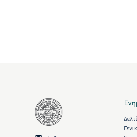
Ενη
Δελτ
Γενι