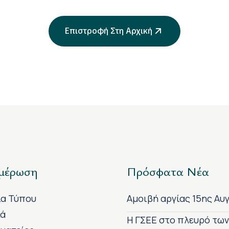
Επιστροφή Στη Αρχική
μέρωση
Πρόσφατα Νέα
ία Τύπου
Αμοιβή αργίας 15ης Αυ
κά
H ΓΣΕΕ στο πλευρό τω