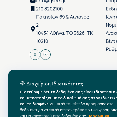
info@gsee.gr
Γραμ
210 8202100
Εκδη
Πατησίων 69 & Αινιάνος
Κινη
2,
Νομι
10434 Αθήνα, ΤΘ 3626, ΤΚ
Ανακ
10210
Βίντ
Ρυθμ
Διαχείριση Ιδιωτικότητας
Πιστεύουμε ότι τα δεδομένα σας είναι ιδιοκτησία
και υποστηρίζουμε το δικαίωμά σας στην ιδιωτικ
και τη διαφάνεια.
Επιλέξτε Επίπεδο πρόσβασης στα
δεδομένα για να επιλέξετε τον τρόπο που θα χρησιμοπ
και θα κοινοποιούμε τα δεδομένα σας.
Προσωπικά