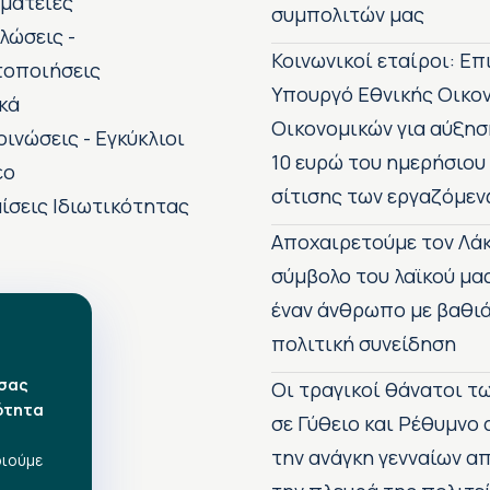
ματείες
συμπολιτών μας
λώσεις -
Κοινωνικοί εταίροι: Ε
τοποιήσεις
Υπουργό Εθνικής Οικο
κά
Οικονομικών για αύξησ
οινώσεις - Εγκύκλιοι
10 ευρώ του ημερήσιου
εο
σίτισης των εργαζόμεν
ίσεις Ιδιωτικότητας
Αποχαιρετούμε τον Λάκ
σύμβολο του λαϊκού μα
έναν άνθρωπο με βαθιά
πολιτική συνείδηση
 σας
Οι τραγικοί θάνατοι 
ότητα
σε Γύθειο και Ρέθυμνο
την ανάγκη γενναίων 
οιούμε