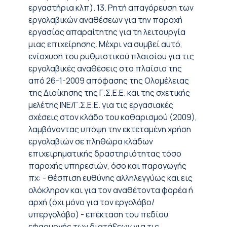
εργαστήρια κλπ). 13. Ρητή απαγόρευση των
εργολαβικών αναθέσεων για την παροχή
εργασίας απαραίτητης για τη λειτουργία
μιας επιχείρησης. Μέχρι να συμβεί αυτό,
ενίσχυση του ρυθμιστικού πλαισίου για τις
εργολαβικές αναθέσεις στο πλαίσιο της
από 26-1-2009 απόφασης της Ολομέλειας
της Διοίκησης της Γ.Σ.Ε.Ε. και της σχετικής
μελέτης ΙΝΕ/Γ.Σ.Ε.Ε. για τις εργασιακές
σχέσεις στον κλάδο του καθαρισμού (2009),
λαμβάνοντας υπόψη την εκτεταμένη χρήση
εργολαβιών σε πληθώρα κλάδων
επιχειρηματικής δραστηριότητας τόσο
παροχής υπηρεσιών, όσο και παραγωγής
πχ: - θέσπιση ευθύνης αλληλεγγύως και εις
ολόκληρον και για τον αναθέτοντα φορέα ή
αρχή (όχι μόνο για τον εργολάβο/
υπεργολάβο) - επέκταση του πεδίου
εφαρμογής των διατάξεων για τις