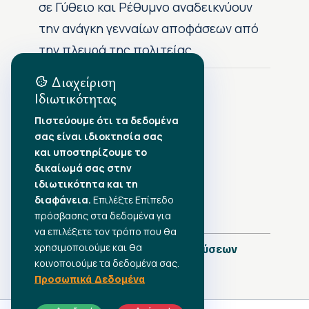
σε Γύθειο και Ρέθυμνο αναδεικνύουν
την ανάγκη γενναίων αποφάσεων από
την πλευρά της πολιτείας
Διαχείριση
Ιδιωτικότητας
Αρχείο Δημοσιεύσεων
Πιστεύουμε ότι τα δεδομένα
σας είναι ιδιοκτησία σας
Αύγουστος 2026
•
και υποστηρίζουμε το
Ιούλιος 2026
•
δικαίωμά σας στην
Ιούνιος 2026
•
ιδιωτικότητα και τη
Μάιος 2026
•
Απρίλιος 2026
διαφάνεια.
•
Επιλέξτε Επίπεδο
Μάρτιος 2026
•
πρόσβασης στα δεδομένα για
να επιλέξετε τον τρόπο που θα
χρησιμοποιούμε και θα
Πλήρες Ημερολόγιο Δημοσιεύσεων
κοινοποιούμε τα δεδομένα σας.
Προσωπικά Δεδομένα