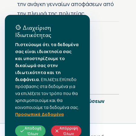
την ανάγκη γενναίων αποφάσεων από
την πλευρά της πολιτείας
Διαχείριση
Ιδιωτικότητας
Αρχείο Δημοσιεύσεων
Πιστεύουμε ότι τα δεδομένα
σας είναι ιδιοκτησία σας
Αύγουστος 2026
•
και υποστηρίζουμε το
Ιούλιος 2026
•
δικαίωμά σας στην
Ιούνιος 2026
•
ιδιωτικότητα και τη
Μάιος 2026
•
Απρίλιος 2026
•
διαφάνεια.
Επιλέξτε Επίπεδο
Μάρτιος 2026
•
πρόσβασης στα δεδομένα για
να επιλέξετε τον τρόπο που θα
χρησιμοποιούμε και θα
Πλήρες Ημερολόγιο Δημοσιεύσεων
κοινοποιούμε τα δεδομένα σας.
Προσωπικά Δεδομένα
Αποδοχή
Απόρριψη
Όλων
Όλων