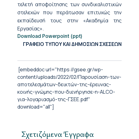
τελετή αποφοίτησης των συνδικαλιστικών
στελεχών που περάτωσαν επιτυχώς την
εκπαίδευσή τους στην «Ακαδημία της
Εργασίας».
Download Powerpoint (ppt)
ΓΡΑΦΕΙΟ ΤΥΠΟΥ ΚΑΙ ΔΗΜΟΣΙΩΝ ΣΧΕΣΕΩΝ
[embeddoc url="https://gsee.gr/wp-
content/uploads/2022/02/Παρουσίαση-των-
αποτελεσμάτων-δεικτών-της-έρευνας-
κοινής-γνώμης-που-διενήργησε-η-ALCO-
για-λογαριασμό-της-ΓΣΕΕ.pdf"
download="all"]
Σχετιζόμενα Έγγραφα