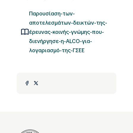
Παρουσίαση-των-
αποτελεσμάτων-δεικτών-της-
έρευνας-κοινής-γνώμης-που-
διενήργησε-η-ALCO-για-
λογαριασμό-της-ΓΣΕΕ