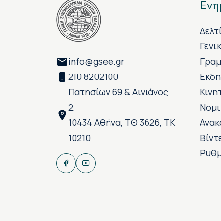
Ενη
Δελτ
Γενι
info@gsee.gr
Γραμ
210 8202100
Εκδη
Πατησίων 69 & Αινιάνος
Κινη
2,
Νομι
10434 Αθήνα, ΤΘ 3626, ΤΚ
Ανακ
10210
Βίντ
Ρυθμ