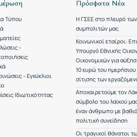
μέρωση
Πρόσφατα Νέα
ία Τύπου
H ΓΣΕΕ στο πλευρό τω
κά
συμπολιτών μας
ματείες
Κοινωνικοί εταίροι: Ε
λώσεις -
Υπουργό Εθνικής Οικο
τοποιήσεις
Οικονομικών για αύξησ
κά
10 ευρώ του ημερήσιου
οινώσεις - Εγκύκλιοι
σίτισης των εργαζόμεν
εο
Αποχαιρετούμε τον Λάκ
ίσεις Ιδιωτικότητας
σύμβολο του λαϊκού μα
έναν άνθρωπο με βαθιά
πολιτική συνείδηση
Οι τραγικοί θάνατοι 