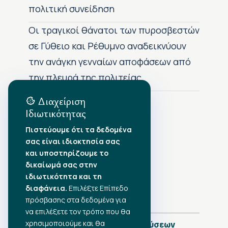
πολιτική συνείδηση
Οι τραγικοί θάνατοι των πυροσβεστών
σε Γύθειο και Ρέθυμνο αναδεικνύουν
την ανάγκη γενναίων αποφάσεων από
την πλευρά της πολιτείας
Διαχείριση
Ιδιωτικότητας
Αρχείο Δημοσιεύσεων
Πιστεύουμε ότι τα δεδομένα
σας είναι ιδιοκτησία σας
Αύγουστος 2026
•
και υποστηρίζουμε το
Ιούλιος 2026
•
δικαίωμά σας στην
Ιούνιος 2026
•
ιδιωτικότητα και τη
Μάιος 2026
•
Απρίλιος 2026
διαφάνεια.
•
Επιλέξτε Επίπεδο
Μάρτιος 2026
•
πρόσβασης στα δεδομένα για
να επιλέξετε τον τρόπο που θα
χρησιμοποιούμε και θα
Πλήρες Ημερολόγιο Δημοσιεύσεων