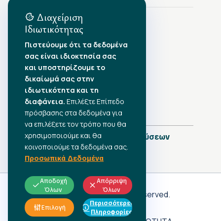
Διαχείριση
Ιδιωτικότητας
Αρχείο Δημοσιεύσεων
Πιστεύουμε ότι τα δεδομένα
σας είναι ιδιοκτησία σας
Αύγουστος 2026
•
και υποστηρίζουμε το
Ιούλιος 2026
•
δικαίωμά σας στην
Ιούνιος 2026
•
ιδιωτικότητα και τη
Μάιος 2026
•
Απρίλιος 2026
διαφάνεια.
•
Επιλέξτε Επίπεδο
Μάρτιος 2026
•
πρόσβασης στα δεδομένα για
να επιλέξετε τον τρόπο που θα
χρησιμοποιούμε και θα
Πλήρες Ημερολόγιο Δημοσιεύσεων
κοινοποιούμε τα δεδομένα σας.
Προσωπικά Δεδομένα
Αποδοχή
Απόρριψη
Όλων
Όλων
Γ.Σ.Ε.Ε
© 2026 All rights reserved.
Περισσότερες
ΠΡΟΣΩΠΙΚΑ ΔΕΔΟΜΕΝΑ
Επιλογή
Πληροφορίες