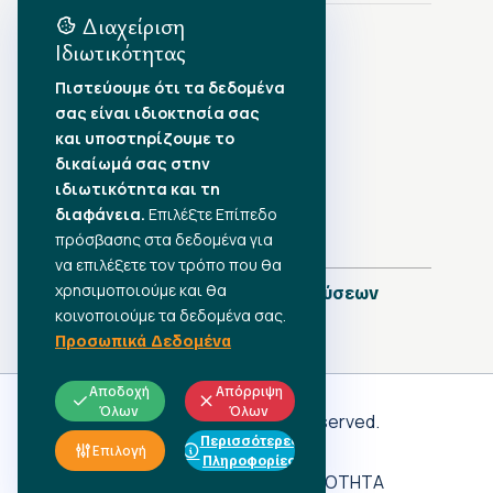
Διαχείριση
Ιδιωτικότητας
Αρχείο Δημοσιεύσεων
Πιστεύουμε ότι τα δεδομένα
σας είναι ιδιοκτησία σας
Αύγουστος 2026
•
και υποστηρίζουμε το
Ιούλιος 2026
•
δικαίωμά σας στην
Ιούνιος 2026
•
ιδιωτικότητα και τη
Μάιος 2026
•
Απρίλιος 2026
διαφάνεια.
•
Επιλέξτε Επίπεδο
Μάρτιος 2026
•
πρόσβασης στα δεδομένα για
να επιλέξετε τον τρόπο που θα
χρησιμοποιούμε και θα
Πλήρες Ημερολόγιο Δημοσιεύσεων
κοινοποιούμε τα δεδομένα σας.
Προσωπικά Δεδομένα
Αποδοχή
Απόρριψη
Όλων
Όλων
Γ.Σ.Ε.Ε
© 2026 All rights reserved.
Περισσότερες
ΠΡΟΣΩΠΙΚΑ ΔΕΔΟΜΕΝΑ
Επιλογή
Πληροφορίες
ΑΔΗΛΩΤΗ ΕΡΓΑΣΙΑ
ΠΡΟΣΒΑΣΙΜΟΤΗΤΑ