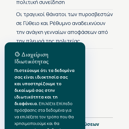
πολιτική συνείδηση
Οι τραγικοί θάνατοι των πυροσβεστών
σε Γύθειο και Ρέθυμνο αναδεικνύουν
την ανάγκη γενναίων αποφάσεων από
την πλευρά της πολιτείας
Διαχείριση
Ιδιωτικότητας
Αρχείο Δημοσιεύσεων
Πιστεύουμε ότι τα δεδομένα
σας είναι ιδιοκτησία σας
Αύγουστος 2026
•
και υποστηρίζουμε το
Ιούλιος 2026
•
δικαίωμά σας στην
Ιούνιος 2026
•
ιδιωτικότητα και τη
Μάιος 2026
•
Απρίλιος 2026
διαφάνεια.
•
Επιλέξτε Επίπεδο
Μάρτιος 2026
•
πρόσβασης στα δεδομένα για
να επιλέξετε τον τρόπο που θα
χρησιμοποιούμε και θα
Πλήρες Ημερολόγιο Δημοσιεύσεων