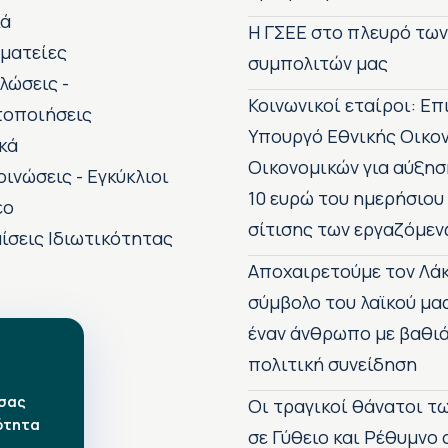
κά
H ΓΣΕΕ στο πλευρό τω
ματείες
συμπολιτών μας
λώσεις -
Κοινωνικοί εταίροι: Ε
τοποιήσεις
Υπουργό Εθνικής Οικο
κά
Οικονομικών για αύξησ
οινώσεις - Εγκύκλιοι
10 ευρώ του ημερήσιου
εο
σίτισης των εργαζόμεν
ίσεις Ιδιωτικότητας
Αποχαιρετούμε τον Λάκ
σύμβολο του λαϊκού μα
έναν άνθρωπο με βαθιά
πολιτική συνείδηση
 σας
Οι τραγικοί θάνατοι 
ότητα
σε Γύθειο και Ρέθυμνο