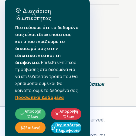
Διαχείριση
Ιδιωτικότητας
Αρχείο Δημοσιεύσεων
Πιστεύουμε ότι τα δεδομένα
σας είναι ιδιοκτησία σας
Αύγουστος 2026
•
και υποστηρίζουμε το
Ιούλιος 2026
•
δικαίωμά σας στην
Ιούνιος 2026
•
ιδιωτικότητα και τη
Μάιος 2026
•
Απρίλιος 2026
διαφάνεια.
•
Επιλέξτε Επίπεδο
Μάρτιος 2026
•
πρόσβασης στα δεδομένα για
να επιλέξετε τον τρόπο που θα
χρησιμοποιούμε και θα
Πλήρες Ημερολόγιο Δημοσιεύσεων
κοινοποιούμε τα δεδομένα σας.
Προσωπικά Δεδομένα
Αποδοχή
Απόρριψη
Όλων
Όλων
Γ.Σ.Ε.Ε
© 2026 All rights reserved.
Περισσότερες
ΠΡΟΣΩΠΙΚΑ ΔΕΔΟΜΕΝΑ
Επιλογή
Πληροφορίες