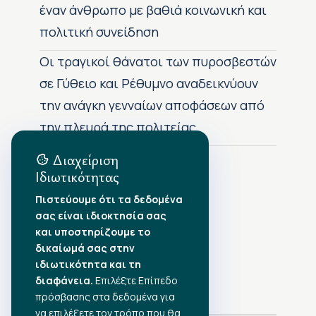
έναν άνθρωπο με βαθιά κοινωνική και
πολιτική συνείδηση
Οι τραγικοί θάνατοι των πυροσβεστών
σε Γύθειο και Ρέθυμνο αναδεικνύουν
την ανάγκη γενναίων αποφάσεων από
την πλευρά της πολιτείας
Διαχείριση
Ιδιωτικότητας
Αρχείο Δημοσιεύσεων
Πιστεύουμε ότι τα δεδομένα
σας είναι ιδιοκτησία σας
Αύγουστος 2026
•
και υποστηρίζουμε το
Ιούλιος 2026
•
δικαίωμά σας στην
Ιούνιος 2026
•
ιδιωτικότητα και τη
Μάιος 2026
•
Απρίλιος 2026
διαφάνεια.
•
Επιλέξτε Επίπεδο
Μάρτιος 2026
•
πρόσβασης στα δεδομένα για
να επιλέξετε τον τρόπο που θα