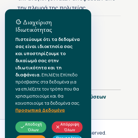
την πλευρά της πολιτείας
Διαχείριση
Ιδιωτικότητας
Αρχείο Δημοσιεύσεων
Πιστεύουμε ότι τα δεδομένα
σας είναι ιδιοκτησία σας
Αύγουστος 2026
•
και υποστηρίζουμε το
Ιούλιος 2026
•
δικαίωμά σας στην
Ιούνιος 2026
•
ιδιωτικότητα και τη
Μάιος 2026
•
Απρίλιος 2026
διαφάνεια.
•
Επιλέξτε Επίπεδο
Μάρτιος 2026
•
πρόσβασης στα δεδομένα για
να επιλέξετε τον τρόπο που θα
χρησιμοποιούμε και θα
Πλήρες Ημερολόγιο Δημοσιεύσεων
κοινοποιούμε τα δεδομένα σας.
Προσωπικά Δεδομένα
Αποδοχή
Απόρριψη
Όλων
Όλων
Γ.Σ.Ε.Ε
© 2026 All rights reserved.