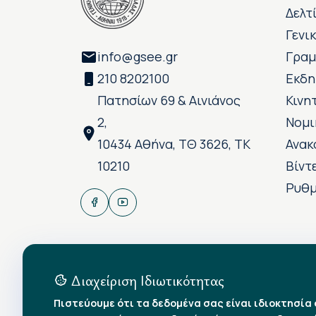
Δελτ
Γενι
info@gsee.gr
Γραμ
210 8202100
Εκδη
Πατησίων 69 & Αινιάνος
Κινη
2,
Νομι
10434 Αθήνα, ΤΘ 3626, ΤΚ
Ανακ
10210
Βίντ
Ρυθμ
Διαχείριση Ιδιωτικότητας
Πιστεύουμε ότι τα δεδομένα σας είναι ιδιοκτησία