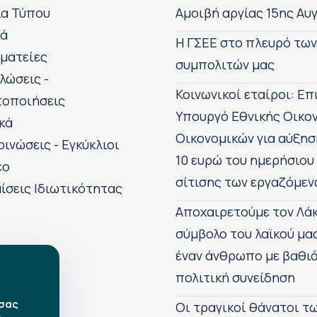
ία Τύπου
Αμοιβή αργίας 15ης Αυ
κά
H ΓΣΕΕ στο πλευρό τω
ματείες
συμπολιτών μας
λώσεις -
Κοινωνικοί εταίροι: Ε
τοποιήσεις
Υπουργό Εθνικής Οικο
κά
Οικονομικών για αύξησ
οινώσεις - Εγκύκλιοι
10 ευρώ του ημερήσιου
εο
σίτισης των εργαζόμεν
ίσεις Ιδιωτικότητας
Αποχαιρετούμε τον Λάκ
σύμβολο του λαϊκού μα
έναν άνθρωπο με βαθιά
πολιτική συνείδηση
 σας
Οι τραγικοί θάνατοι 