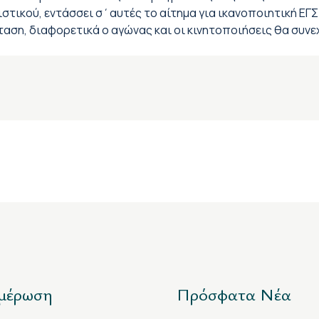
ιστικού, εντάσσει σ΄αυτές το αίτημα για ικανοποιητική ΕΓ
αση, διαφορετικά ο αγώνας και οι κινητοποιήσεις θα συν
μέρωση
Πρόσφατα Νέα