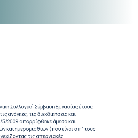
θνική Συλλογική Σύμβαση Εργασίας έτους
ς ανάγκες, τις διεκδικήσεις και
 1/5/2009 απορρίφθηκε άμεσα και
θών και ημερομισθίων (που είναι απ΄τους
υνεχίζοντας τις απεργιακές