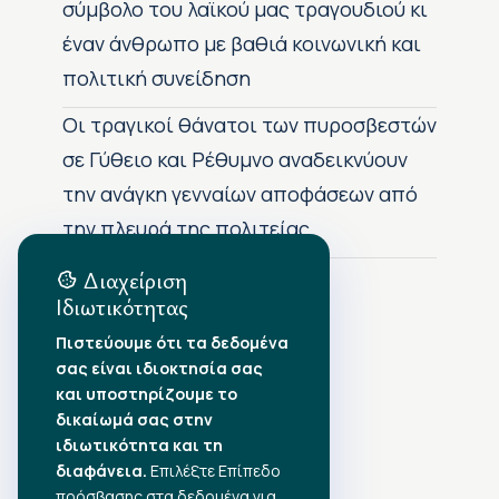
σύμβολο του λαϊκού μας τραγουδιού κι
έναν άνθρωπο με βαθιά κοινωνική και
πολιτική συνείδηση
Οι τραγικοί θάνατοι των πυροσβεστών
σε Γύθειο και Ρέθυμνο αναδεικνύουν
την ανάγκη γενναίων αποφάσεων από
την πλευρά της πολιτείας
Διαχείριση
Ιδιωτικότητας
Αρχείο Δημοσιεύσεων
Πιστεύουμε ότι τα δεδομένα
σας είναι ιδιοκτησία σας
Αύγουστος 2026
•
και υποστηρίζουμε το
Ιούλιος 2026
•
δικαίωμά σας στην
Ιούνιος 2026
•
ιδιωτικότητα και τη
Μάιος 2026
•
Απρίλιος 2026
διαφάνεια.
•
Επιλέξτε Επίπεδο
Μάρτιος 2026
•
πρόσβασης στα δεδομένα για