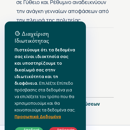
σε Γύθειο και Ρέθυμνο αναδεικνύουν
την ανάγκη γενναίων αποφάσεων από
την πλευρά της πολιτείας
Διαχείριση
Ιδιωτικότητας
Αρχείο Δημοσιεύσεων
Πιστεύουμε ότι τα δεδομένα
σας είναι ιδιοκτησία σας
Αύγουστος 2026
•
και υποστηρίζουμε το
Ιούλιος 2026
•
δικαίωμά σας στην
Ιούνιος 2026
•
ιδιωτικότητα και τη
Μάιος 2026
•
Απρίλιος 2026
διαφάνεια.
•
Επιλέξτε Επίπεδο
Μάρτιος 2026
•
πρόσβασης στα δεδομένα για
να επιλέξετε τον τρόπο που θα
χρησιμοποιούμε και θα
Πλήρες Ημερολόγιο Δημοσιεύσεων
κοινοποιούμε τα δεδομένα σας.
Προσωπικά Δεδομένα
Αποδοχή
Απόρριψη