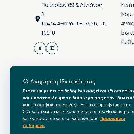
Πατησίων 69 & Αινιάνος
Κινη
2,
Νομι
10434 Αθήνα, ΤΘ 3626, ΤΚ
Ανακ
10210
Βίντ
Ρυθμ
Διαχείριση Ιδιωτικότητας
Πιστεύουμε ότι τα δεδομένα σας είναι ιδιοκτησία
και υποστηρίζουμε το δικαίωμά σας στην ιδιωτικ
και τη διαφάνεια.
Επιλέξτε Επίπεδο πρόσβασης στα
δεδομένα για να επιλέξετε τον τρόπο που θα χρησιμοπ
και θα κοινοποιούμε τα δεδομένα σας.
Προσωπικά
Δεδομένα