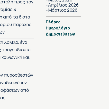
πιστολή προς τον
Απρίλιος 2026
•
νομίας &
Μάρτιος 2026
•
η από τα 6 στα
Πλήρες
 ορίου παροχής
Ημερολόγιο
ων
Δημοσιεύσεων
η Χαλκιά, ένα
ς τραγουδιού κι
 κοινωνική και
των πυροσβεστών
 αναδεικνύουν
αποφάσεων από
ίας