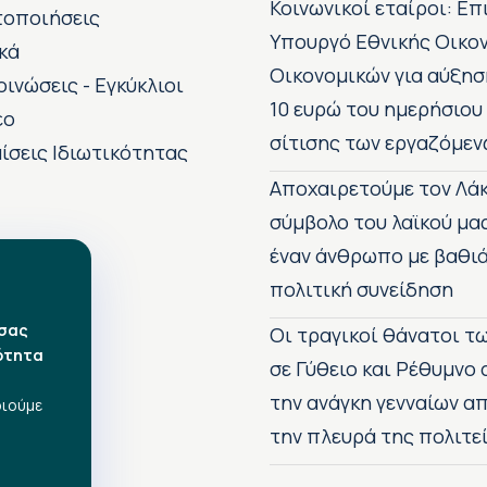
Κοινωνικοί εταίροι: Ε
τοποιήσεις
Υπουργό Εθνικής Οικο
κά
Οικονομικών για αύξησ
οινώσεις - Εγκύκλιοι
10 ευρώ του ημερήσιου
εο
σίτισης των εργαζόμεν
ίσεις Ιδιωτικότητας
Αποχαιρετούμε τον Λάκ
σύμβολο του λαϊκού μα
έναν άνθρωπο με βαθιά
πολιτική συνείδηση
 σας
Οι τραγικοί θάνατοι 
ότητα
σε Γύθειο και Ρέθυμνο
την ανάγκη γενναίων 
οιούμε
την πλευρά της πολιτε