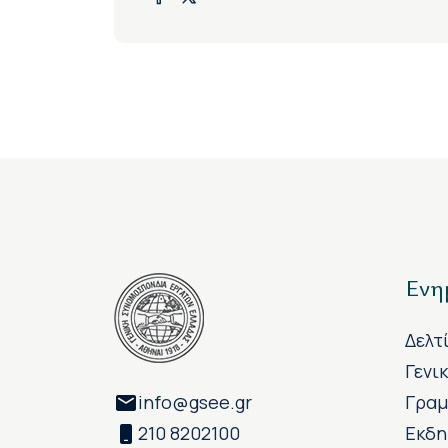
Ενη
Δελτ
Γενι
info@gsee.gr
Γραμ
210 8202100
Εκδη