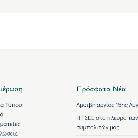
μέρωση
Πρόσφατα Νέα
ία Τύπου
Αμοιβή αργίας 15ης Αυ
κά
H ΓΣΕΕ στο πλευρό τω
ματείες
συμπολιτών μας
λώσεις -