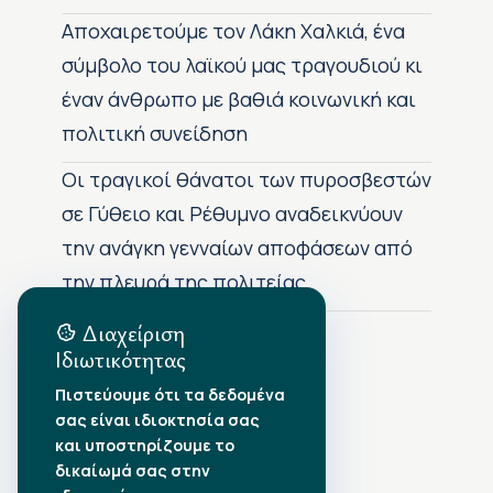
Αποχαιρετούμε τον Λάκη Χαλκιά, ένα
σύμβολο του λαϊκού μας τραγουδιού κι
έναν άνθρωπο με βαθιά κοινωνική και
πολιτική συνείδηση
Οι τραγικοί θάνατοι των πυροσβεστών
σε Γύθειο και Ρέθυμνο αναδεικνύουν
την ανάγκη γενναίων αποφάσεων από
την πλευρά της πολιτείας
Διαχείριση
Ιδιωτικότητας
Αρχείο Δημοσιεύσεων
Πιστεύουμε ότι τα δεδομένα
σας είναι ιδιοκτησία σας
Αύγουστος 2026
•
και υποστηρίζουμε το
Ιούλιος 2026
•
δικαίωμά σας στην
Ιούνιος 2026
•