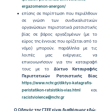
ergazomenon-anergon/
επίσης σε περίπτωση που περιέλθουν
σε γνώση των συνδικαλιστικών
οργανώσεων περιστατικά ρατσιστικής
βίας σε βάρος εργαζομένων (με το
εύρος της έννοιας που ορίζεται από το
νόμο) μπορούν, παράλληλα με τις
λοιπές μας ενέργειες, να
επικοινωνήσουν για την καταγραφή
τους με το
Δίκτυο Καταγραφής
Περιστατικών Ρατσιστικής Βίας
https://www.nchr.gr/diktyo-katagrafis-
και
peristatikon-ratsistikis-vias.html
racistviolence@nchr.gr
Ο Οδηγός της ΓΣΕΕ είναι διαθέσιμος εδώ: