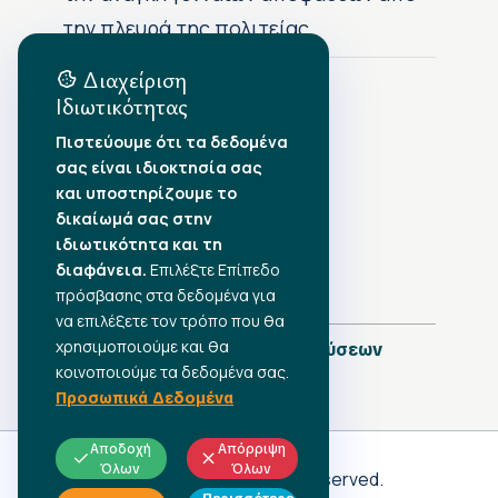
την πλευρά της πολιτείας
Διαχείριση
Ιδιωτικότητας
Αρχείο Δημοσιεύσεων
Πιστεύουμε ότι τα δεδομένα
σας είναι ιδιοκτησία σας
Αύγουστος 2026
•
και υποστηρίζουμε το
Ιούλιος 2026
•
δικαίωμά σας στην
Ιούνιος 2026
•
ιδιωτικότητα και τη
Μάιος 2026
•
Απρίλιος 2026
•
διαφάνεια.
Επιλέξτε Επίπεδο
Μάρτιος 2026
•
πρόσβασης στα δεδομένα για
να επιλέξετε τον τρόπο που θα
χρησιμοποιούμε και θα
Πλήρες Ημερολόγιο Δημοσιεύσεων
κοινοποιούμε τα δεδομένα σας.
Προσωπικά Δεδομένα
Αποδοχή
Απόρριψη
Όλων
Όλων
Γ.Σ.Ε.Ε
© 2026 All rights reserved.