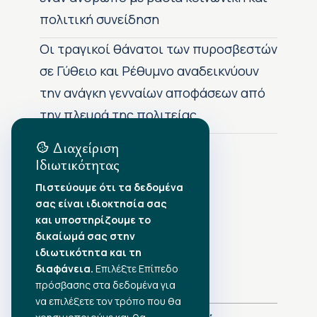
πολιτική συνείδηση
Οι τραγικοί θάνατοι των πυροσβεστών
σε Γύθειο και Ρέθυμνο αναδεικνύουν
την ανάγκη γενναίων αποφάσεων από
την πλευρά της πολιτείας
Διαχείριση
Ιδιωτικότητας
Αρχείο Δημοσιεύσεων
Πιστεύουμε ότι τα δεδομένα
σας είναι ιδιοκτησία σας
Αύγουστος 2026
•
και υποστηρίζουμε το
Ιούλιος 2026
•
δικαίωμά σας στην
Ιούνιος 2026
•
ιδιωτικότητα και τη
Μάιος 2026
•
Απρίλιος 2026
•
διαφάνεια.
Επιλέξτε Επίπεδο
Μάρτιος 2026
•
πρόσβασης στα δεδομένα για
να επιλέξετε τον τρόπο που θα