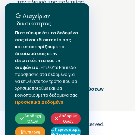
την πλευρά της πολιτείας
Διαχείριση
Ιδιωτικότητας
Αρχείο Δημοσιεύσεων
Πιστεύουμε ότι τα δεδομένα
σας είναι ιδιοκτησία σας
Αύγουστος 2026
•
και υποστηρίζουμε το
Ιούλιος 2026
•
δικαίωμά σας στην
Ιούνιος 2026
•
ιδιωτικότητα και τη
Μάιος 2026
•
Απρίλιος 2026
διαφάνεια.
•
Επιλέξτε Επίπεδο
Μάρτιος 2026
•
πρόσβασης στα δεδομένα για
να επιλέξετε τον τρόπο που θα
χρησιμοποιούμε και θα
Πλήρες Ημερολόγιο Δημοσιεύσεων
κοινοποιούμε τα δεδομένα σας.
Προσωπικά Δεδομένα
Αποδοχή
Απόρριψη
Όλων
Όλων
Γ.Σ.Ε.Ε
© 2026 All rights reserved.
Περισσότερες
ΠΡΟΣΩΠΙΚΑ ΔΕΔΟΜΕΝΑ
Επιλογή
Πληροφορίες