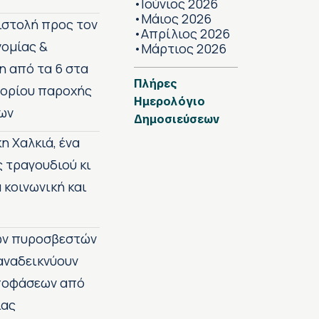
Ιούνιος 2026
•
Μάιος 2026
•
πιστολή προς τον
Απρίλιος 2026
•
νομίας &
Μάρτιος 2026
•
η από τα 6 στα
Πλήρες
 ορίου παροχής
Ημερολόγιο
ων
Δημοσιεύσεων
η Χαλκιά, ένα
ς τραγουδιού κι
 κοινωνική και
των πυροσβεστών
 αναδεικνύουν
αποφάσεων από
ίας