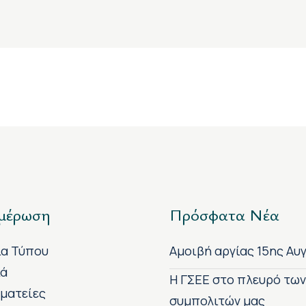
μέρωση
Πρόσφατα Νέα
ία Τύπου
Αμοιβή αργίας 15ης Αυ
κά
H ΓΣΕΕ στο πλευρό τω
ματείες
συμπολιτών μας