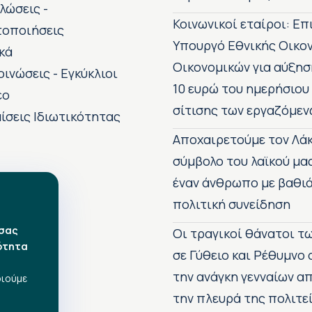
λώσεις -
Κοινωνικοί εταίροι: Ε
τοποιήσεις
Υπουργό Εθνικής Οικο
κά
Οικονομικών για αύξησ
οινώσεις - Εγκύκλιοι
10 ευρώ του ημερήσιου
εο
σίτισης των εργαζόμεν
ίσεις Ιδιωτικότητας
Αποχαιρετούμε τον Λάκ
σύμβολο του λαϊκού μα
έναν άνθρωπο με βαθιά
πολιτική συνείδηση
 σας
Οι τραγικοί θάνατοι 
ότητα
σε Γύθειο και Ρέθυμνο
την ανάγκη γενναίων 
οιούμε
την πλευρά της πολιτε