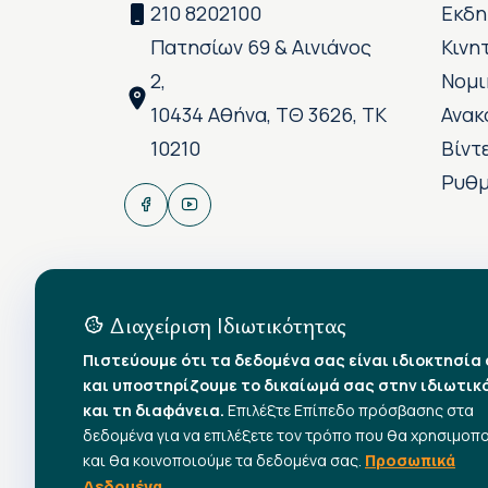
210 8202100
Εκδη
Πατησίων 69 & Αινιάνος
Κινη
2,
Νομι
10434 Αθήνα, ΤΘ 3626, ΤΚ
Ανακ
10210
Βίντ
Ρυθμ
Διαχείριση Ιδιωτικότητας
Πιστεύουμε ότι τα δεδομένα σας είναι ιδιοκτησία
και υποστηρίζουμε το δικαίωμά σας στην ιδιωτικ
και τη διαφάνεια.
Επιλέξτε Επίπεδο πρόσβασης στα
δεδομένα για να επιλέξετε τον τρόπο που θα χρησιμοπ
και θα κοινοποιούμε τα δεδομένα σας.
Προσωπικά
Δεδομένα