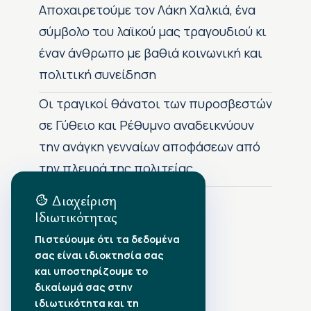
Αποχαιρετούμε τον Λάκη Χαλκιά, ένα
σύμβολο του λαϊκού μας τραγουδιού κι
έναν άνθρωπο με βαθιά κοινωνική και
πολιτική συνείδηση
Οι τραγικοί θάνατοι των πυροσβεστών
σε Γύθειο και Ρέθυμνο αναδεικνύουν
την ανάγκη γενναίων αποφάσεων από
την πλευρά της πολιτείας
Διαχείριση
Ιδιωτικότητας
Αρχείο Δημοσιεύσεων
Πιστεύουμε ότι τα δεδομένα
σας είναι ιδιοκτησία σας
Αύγουστος 2026
•
και υποστηρίζουμε το
Ιούλιος 2026
•
δικαίωμά σας στην
Ιούνιος 2026
•
ιδιωτικότητα και τη
Μάιος 2026
•