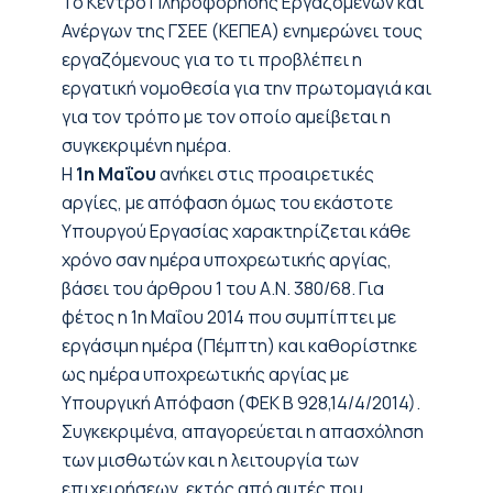
To Κέντρο Πληροφόρησης Εργαζομένων και
Ανέργων της ΓΣΕΕ (ΚΕΠΕΑ) ενημερώνει τους
εργαζόμενους για το τι προβλέπει η
εργατική νομοθεσία για την πρωτομαγιά και
για τον τρόπο με τον οποίο αμείβεται η
συγκεκριμένη ημέρα.
Η
1η Μαΐου
ανήκει στις προαιρετικές
αργίες, με απόφαση όμως του εκάστοτε
Υπουργού Εργασίας χαρακτηρίζεται κάθε
χρόνο σαν ημέρα υποχρεωτικής αργίας,
βάσει του άρθρου 1 του Α.Ν. 380/68. Για
φέτος η 1η Μαΐου 2014 που συμπίπτει με
εργάσιμη ημέρα (Πέμπτη) και καθορίστηκε
ως ημέρα υποχρεωτικής αργίας με
Υπουργική Απόφαση (ΦΕΚ Β 928,14/4/2014).
Συγκεκριμένα, απαγορεύεται η απασχόληση
των μισθωτών και η λειτουργία των
επιχειρήσεων, εκτός από αυτές που