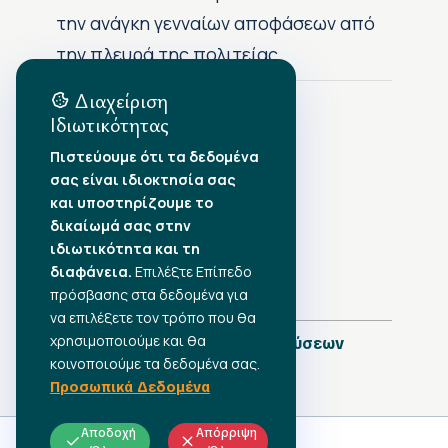
την ανάγκη γενναίων αποφάσεων από
την πλευρά της πολιτείας
Διαχείριση
Ιδιωτικότητας
Αρχείο Δημοσιεύσεων
Πιστεύουμε ότι τα δεδομένα
σας είναι ιδιοκτησία σας
Αύγουστος 2026
•
και υποστηρίζουμε το
Ιούλιος 2026
•
δικαίωμά σας στην
Ιούνιος 2026
•
ιδιωτικότητα και τη
Μάιος 2026
•
Απρίλιος 2026
διαφάνεια.
•
Επιλέξτε Επίπεδο
Μάρτιος 2026
•
πρόσβασης στα δεδομένα για
να επιλέξετε τον τρόπο που θα
χρησιμοποιούμε και θα
Πλήρες Ημερολόγιο Δημοσιεύσεων
κοινοποιούμε τα δεδομένα σας.
Προσωπικά Δεδομένα
Αποδοχή
Απόρριψη