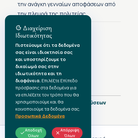
την ανάγκη γενναίων αποφάσεων από
την πλευρά της πολιτείας
Διαχείριση
Ιδιωτικότητας
Αρχείο Δημοσιεύσεων
Πιστεύουμε ότι τα δεδομένα
σας είναι ιδιοκτησία σας
Αύγουστος 2026
•
και υποστηρίζουμε το
Ιούλιος 2026
•
δικαίωμά σας στην
Ιούνιος 2026
•
ιδιωτικότητα και τη
Μάιος 2026
•
Απρίλιος 2026
διαφάνεια.
•
Επιλέξτε Επίπεδο
Μάρτιος 2026
•
πρόσβασης στα δεδομένα για
να επιλέξετε τον τρόπο που θα
χρησιμοποιούμε και θα
Πλήρες Ημερολόγιο Δημοσιεύσεων
κοινοποιούμε τα δεδομένα σας.
Προσωπικά Δεδομένα
Αποδοχή
Απόρριψη
Όλων
Όλων