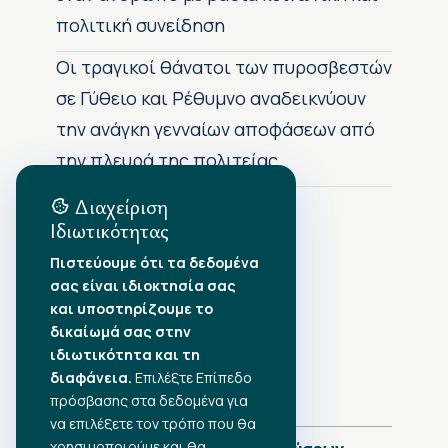
πολιτική συνείδηση
Οι τραγικοί θάνατοι των πυροσβεστών
σε Γύθειο και Ρέθυμνο αναδεικνύουν
την ανάγκη γενναίων αποφάσεων από
την πλευρά της πολιτείας
Διαχείριση
Ιδιωτικότητας
Αρχείο Δημοσιεύσεων
Πιστεύουμε ότι τα δεδομένα
σας είναι ιδιοκτησία σας
Αύγουστος 2026
•
και υποστηρίζουμε το
Ιούλιος 2026
•
δικαίωμά σας στην
Ιούνιος 2026
•
ιδιωτικότητα και τη
Μάιος 2026
•
Απρίλιος 2026
•
διαφάνεια.
Επιλέξτε Επίπεδο
Μάρτιος 2026
•
πρόσβασης στα δεδομένα για
να επιλέξετε τον τρόπο που θα
χρησιμοποιούμε και θα