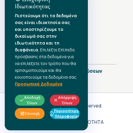
Ιδιωτικότητας
Αρχείο Δημοσιεύσεων
Πιστεύουμε ότι τα δεδομένα
σας είναι ιδιοκτησία σας
Αύγουστος 2026
•
και υποστηρίζουμε το
Ιούλιος 2026
•
δικαίωμά σας στην
Ιούνιος 2026
•
ιδιωτικότητα και τη
Μάιος 2026
•
Απρίλιος 2026
διαφάνεια.
•
Επιλέξτε Επίπεδο
Μάρτιος 2026
•
πρόσβασης στα δεδομένα για
να επιλέξετε τον τρόπο που θα
χρησιμοποιούμε και θα
Πλήρες Ημερολόγιο Δημοσιεύσεων
κοινοποιούμε τα δεδομένα σας.
Προσωπικά Δεδομένα
Αποδοχή
Απόρριψη
Όλων
Όλων
Γ.Σ.Ε.Ε
© 2026 All rights reserved.
Περισσότερες
ΠΡΟΣΩΠΙΚΑ ΔΕΔΟΜΕΝΑ
Επιλογή
Πληροφορίες
ΑΔΗΛΩΤΗ ΕΡΓΑΣΙΑ
ΠΡΟΣΒΑΣΙΜΟΤΗΤΑ