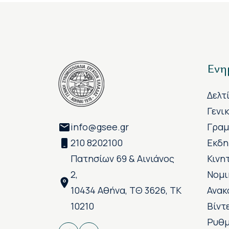
Ενη
Δελτ
Γενι
info@gsee.gr
Γραμ
210 8202100
Εκδη
Πατησίων 69 & Αινιάνος
Κινη
2,
Νομι
10434 Αθήνα, ΤΘ 3626, ΤΚ
Ανακ
10210
Βίντ
Ρυθμ