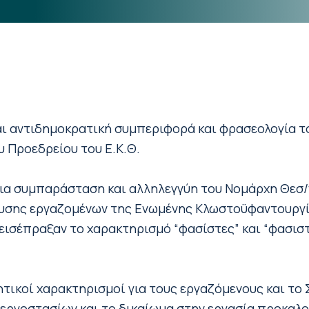
αι αντιδημοκρατική συμπεριφορά και φρασεολογία το
 Προεδρείου του Ε.Κ.Θ.
για συμπαράσταση και αλληλεγγύη του Νομάρχη Θεσ/
υσης εργαζομένων της Ενωμένης Κλωστοϋφαντουργία
εισέπραξαν το χαρακτηρισμό “φασίστες” και “φασιστ
ητικοί χαρακτηρισμοί για τους εργαζόμενους και το
 εργοστασίων και το δικαίωμα στην εργασία προκαλο