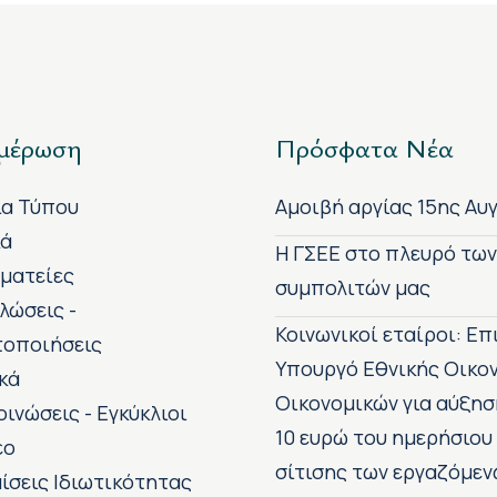
μέρωση
Πρόσφατα Νέα
ία Τύπου
Αμοιβή αργίας 15ης Αυ
κά
H ΓΣΕΕ στο πλευρό τω
ματείες
συμπολιτών μας
λώσεις -
Κοινωνικοί εταίροι: Ε
τοποιήσεις
Υπουργό Εθνικής Οικο
κά
Οικονομικών για αύξησ
οινώσεις - Εγκύκλιοι
10 ευρώ του ημερήσιου
εο
σίτισης των εργαζόμεν
ίσεις Ιδιωτικότητας