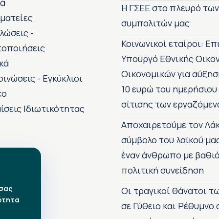
κά
H ΓΣΕΕ στο πλευρό τω
ματείες
συμπολιτών μας
λώσεις -
Κοινωνικοί εταίροι: Ε
τοποιήσεις
Υπουργό Εθνικής Οικο
κά
Οικονομικών για αύξησ
οινώσεις - Εγκύκλιοι
10 ευρώ του ημερήσιου
εο
σίτισης των εργαζόμεν
ίσεις Ιδιωτικότητας
Αποχαιρετούμε τον Λάκ
σύμβολο του λαϊκού μα
έναν άνθρωπο με βαθιά
πολιτική συνείδηση
 σας
Οι τραγικοί θάνατοι 
ότητα
σε Γύθειο και Ρέθυμνο