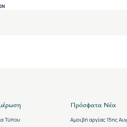
ΩΝ
μέρωση
Πρόσφατα Νέα
ία Τύπου
Αμοιβή αργίας 15ης Αυ