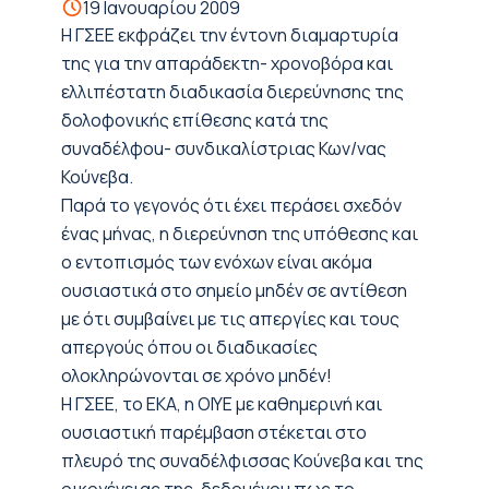
19 Ιανουαρίου 2009
Η ΓΣΕΕ εκφράζει την έντονη διαμαρτυρία
της για την απαράδεκτη- χρονοβόρα και
ελλιπέστατη διαδικασία διερεύνησης της
δολοφονικής επίθεσης κατά της
συναδέλφοu- συνδικαλίστριας Κων/νας
Κούνεβα.
Παρά το γεγονός ότι έχει περάσει σχεδόν
ένας μήνας, η διερεύνηση της υπόθεσης και
ο εντοπισμός των ενόχων είναι ακόμα
ουσιαστικά στο σημείο μηδέν σε αντίθεση
με ότι συμβαίνει με τις απεργίες και τους
απεργούς όπου οι διαδικασίες
ολοκληρώνονται σε χρόνο μηδέν!
Η ΓΣΕΕ, το ΕΚΑ, η ΟΙΥΕ με καθημερινή και
ουσιαστική παρέμβαση στέκεται στο
πλευρό της συναδέλφισσας Κούνεβα και της